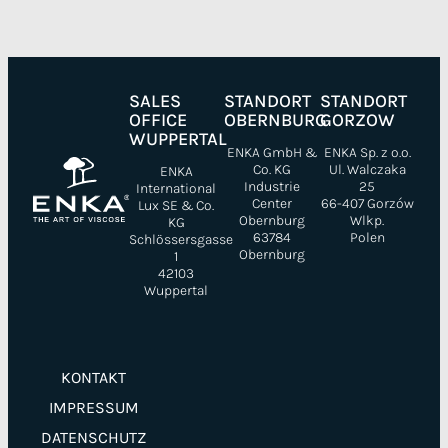
SALES
STANDORT
STANDORT
OFFICE
OBERNBURG
GORZOW
WUPPERTAL
ENKA GmbH &
ENKA Sp. z o.o.
Co. KG
Ul. Walczaka
ENKA
Industrie
25
International
Center
66-407 Gorzów
Lux SE & Co.
Obernburg
Wlkp.
KG
63784
Polen
Schlössersgasse
Obernburg
1
42103
Wuppertal
KONTAKT
IMPRESSUM
DATENSCHUTZ