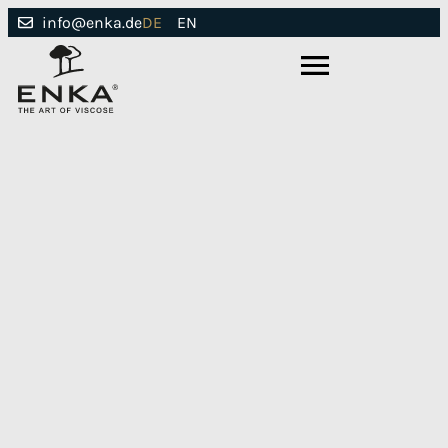
DE
EN
info@enka.de